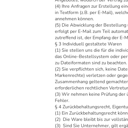
Angebotes, wodurch der Vertrag z
(4) Ihre Anfragen zur Erstellung ei
in Textform (z.B. per E-Mail), welc
annehmen können.
(5) Die Abwicklung der Bestellung
erfolgt per E-Mail zum Teil automat
zutreffend ist, der Empfang der E-M
§ 3 Individuell gestaltete Waren
(1) Sie stellen uns die für die ind
das Online-Bestellsystem oder per
zu Dateiformaten sind zu beachten.
(2) Sie verpflichten sich, keine Da
Markenrechte) verletzen oder gege
Zusammenhang geltend gemachten An
erforderlichen rechtlichen Vertretu
(3) Wir nehmen keine Prüfung der ü
Fehler.
§ 4 Zurückbehaltungsrecht, Eigent
(1) Ein Zurückbehaltungsrecht kön
(2) Die Ware bleibt bis zur vollst
(3) Sind Sie Unternehmer, gilt erg