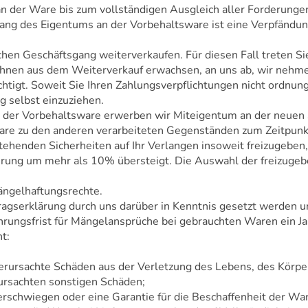
n der Ware bis zum vollständigen Ausgleich aller Forderunge
ang des Eigentums an der Vorbehaltsware ist eine Verpfändu
hen Geschäftsgang weiterverkaufen. Für diesen Fall treten Sie
hnen aus dem Weiterverkauf erwachsen, an uns ab, wir nehmen
chtigt. Soweit Sie Ihren Zahlungsverpflichtungen nicht ord
ng selbst einzuziehen.
 der Vorbehaltsware erwerben wir Miteigentum an der neuen 
re zu den anderen verarbeiteten Gegenständen zum Zeitpunkt
stehenden Sicherheiten auf Ihr Verlangen insoweit freizugeben,
erung um mehr als 10% übersteigt. Die Auswahl der freizugeb
ängelhaftungsrechte.
ragserklärung durch uns darüber in Kenntnis gesetzt werden u
ährungsfrist für Mängelansprüche bei gebrauchten Waren ein J
t:
verursachte Schäden aus der Verletzung des Lebens, des Körpe
erursachten sonstigen Schäden;
 verschwiegen oder eine Garantie für die Beschaffenheit der 