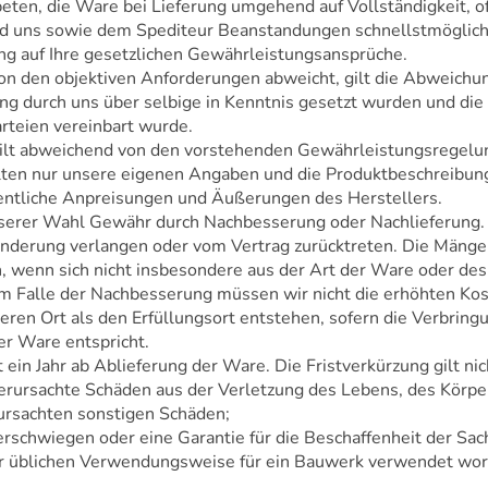
eten, die Ware bei Lieferung umgehend auf Vollständigkeit, o
nd uns sowie dem Spediteur Beanstandungen schnellstmöglic
ung auf Ihre gesetzlichen Gewährleistungsansprüche.
on den objektiven Anforderungen abweicht, gilt die Abweichun
ng durch uns über selbige in Kenntnis gesetzt wurden und di
rteien vereinbart wurde.
gilt abweichend von den vorstehenden Gewährleistungsregelu
ten nur unsere eigenen Angaben und die Produktbeschreibung 
fentliche Anpreisungen und Äußerungen des Herstellers.
nserer Wahl Gewähr durch Nachbesserung oder Nachlieferung.
inderung verlangen oder vom Vertrag zurücktreten. Die Mängel
n, wenn sich nicht insbesondere aus der Art der Ware oder de
 Falle der Nachbesserung müssen wir nicht die erhöhten Kost
ren Ort als den Erfüllungsort entstehen, sofern die Verbring
 Ware entspricht.
 ein Jahr ab Ablieferung der Ware. Die Fristverkürzung gilt nic
verursachte Schäden aus der Verletzung des Lebens, des Körpe
rursachten sonstigen Schäden;
verschwiegen oder eine Garantie für die Beschaffenheit der 
rer üblichen Verwendungsweise für ein Bauwerk verwendet wo