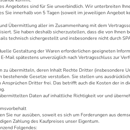
ustande kommt.
nes Angebotes sind für Sie unverbindlich. Wir unterbreiten Ihn
hes Sie innerhalb von 5 Tagen (soweit im jeweiligen Angebot k
 und Übermittlung aller im Zusammenhang mit dem Vertragssch
isiert. Sie haben deshalb sicherzustellen, dass die von Ihnen 
ails technisch sichergestellt und insbesondere nicht durch SP
ividuelle Gestaltung der Waren erforderlichen geeigneten Infor
 E-Mail spätestens unverzüglich nach Vertragsschluss zur Ve
ten zu übermitteln, deren Inhalt Rechte Dritter (insbesondere
n bestehende Gesetze verstoßen. Sie stellen uns ausdrücklich
sprüchen Dritter frei. Das betrifft auch die Kosten der i
ng.
bermittelten Daten auf inhaltliche Richtigkeit vor und übern
umsvorbehalt
nen Sie nur ausüben, soweit es sich um Forderungen aus demse
ändigen Zahlung des Kaufpreises unser Eigentum.
änzend Folgendes: