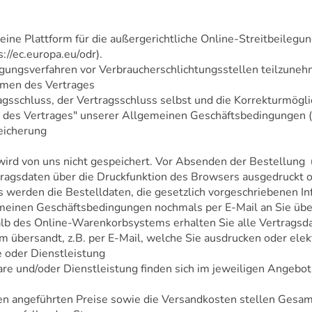
ine Plattform für die außergerichtliche Online-Streitbeilegun
s://ec.europa.eu/odr).
ilegungsverfahren vor Verbraucherschlichtungsstellen teilzune
mmen des Vertrages
agsschluss, der Vertragsschluss selbst und die Korrekturmögl
es Vertrages" unserer Allgemeinen Geschäftsbedingungen (Te
eicherung
 wird von uns nicht gespeichert. Vor Absenden der Bestellung 
gsdaten über die Druckfunktion des Browsers ausgedruckt od
 werden die Bestelldaten, die gesetzlich vorgeschriebenen In
meinen Geschäftsbedingungen nochmals per E-Mail an Sie übe
lb des Online-Warenkorbsystems erhalten Sie alle Vertrags
m übersandt, z.B. per E-Mail, welche Sie ausdrucken oder elek
 oder Dienstleistung
e und/oder Dienstleistung finden sich im jeweiligen Angebot
en angeführten Preise sowie die Versandkosten stellen Gesamt