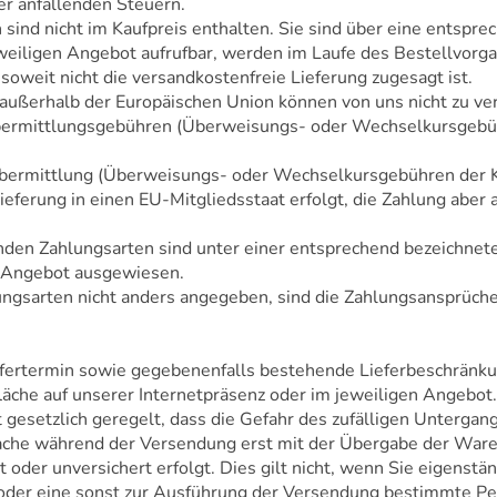
ler anfallenden Steuern.
sind nicht im Kaufpreis enthalten. Sie sind über eine entspre
eweiligen Angebot aufrufbar, werden im Laufe des Bestellvor
 soweit nicht die versandkostenfreie Lieferung zugesagt ist.
r außerhalb der Europäischen Union können von uns nicht zu ve
übermittlungsgebühren (Überweisungs- oder Wechselkursgebühr
bermittlung (Überweisungs- oder Wechselkursgebühren der Kre
Lieferung in einen EU-Mitgliedsstaat erfolgt, die Zahlung abe
nden Zahlungsarten sind unter einer entsprechend bezeichnete
n Angebot ausgewiesen.
lungsarten nicht anders angegeben, sind die Zahlungsansprüc
efertermin sowie gegebenenfalls bestehende Lieferbeschränkun
äche auf unserer Internetpräsenz oder im jeweiligen Angebot.
t gesetzlich geregelt, dass die Gefahr des zufälligen Untergang
ache während der Versendung erst mit der Übergabe der Ware
 oder unversichert erfolgt. Dies gilt nicht, wenn Sie eigenst
der eine sonst zur Ausführung der Versendung bestimmte Per