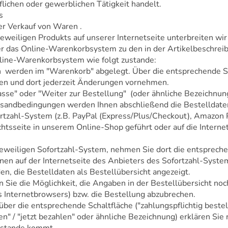
lichen oder gewerblichen Tätigkeit handelt.
s
er Verkauf von Waren .
jeweiligen Produkts auf unserer Internetseite unterbreiten wi
er das Online-Warenkorbsystem zu den in der Artikelbeschre
line-Warenkorbsystem wie folgt zustande:
 werden im "Warenkorb" abgelegt. Über die entsprechende Sch
en und dort jederzeit Änderungen vornehmen.
asse" oder "Weiter zur Bestellung" (oder ähnliche Bezeichnun
sandbedingungen werden Ihnen abschließend die Bestelldaten 
ortzahl-System (z.B. PayPal (Express/Plus/Checkout), Amazon P
chtsseite in unserem Online-Shop geführt oder auf die Interne
 jeweiligen Sofortzahl-System, nehmen Sie dort die entsprech
en auf der Internetseite des Anbieters des Sofortzahl-Syste
n, die Bestelldaten als Bestellübersicht angezeigt.
Sie die Möglichkeit, die Angaben in der Bestellübersicht noc
es Internetbrowsers) bzw. die Bestellung abzubrechen.
r die entsprechende Schaltfläche ("zahlungspflichtig bestellen
len" / "jetzt bezahlen" oder ähnliche Bezeichnung) erklären Si