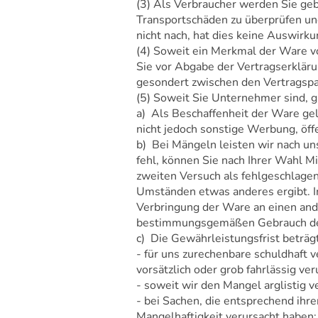
(3) Als Verbraucher werden Sie geb
Transportschäden zu überprüfen u
nicht nach, hat dies keine Auswirk
(4) Soweit ein Merkmal der Ware v
Sie vor Abgabe der Vertragserkläru
gesondert zwischen den Vertragspa
(5) Soweit Sie Unternehmer sind, 
a) Als Beschaffenheit der Ware gel
nicht jedoch sonstige Werbung, öf
b) Bei Mängeln leisten wir nach u
fehl, können Sie nach Ihrer Wahl M
zweiten Versuch als fehlgeschlage
Umständen etwas anderes ergibt. Im
Verbringung der Ware an einen ande
bestimmungsgemäßen Gebrauch der
c) Die Gewährleistungsfrist beträgt
- für uns zurechenbare schuldhaft 
vorsätzlich oder grob fahrlässig ve
- soweit wir den Mangel arglistig 
- bei Sachen, die entsprechend ih
Mangelhaftigkeit verursacht haben;