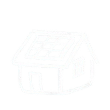
Nutzung vorhandener Flächen:
Selbst auf kleinen Dächern gibt es Flächen, die für die Installation
von Photovoltaikmodulen genutzt werden können. Jeder verfügbare
Quadratmeter kann dazu beitragen, Strom zu erzeugen und die
Energiekosten zu senken.
Skalierbarkeit: