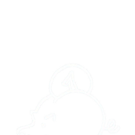
Photovoltaikanlagen sind in der Regel skalierbar, was bedeutet,
dass Sie die Anlage je nach verfügbarer Fläche und Energiebedarf
anpassen können. Selbst eine kleine Anlage kann signifikante
Energieeinsparungen erzielen.
Steigerung des Eigenverbrauchs:
Auch auf kleinen Dächern erzeugte Solarenergie kann direkt im
Haushalt genutzt werden, was den Eigenverbrauch erhöht und den
Bezug von teurem Netzstrom reduziert.